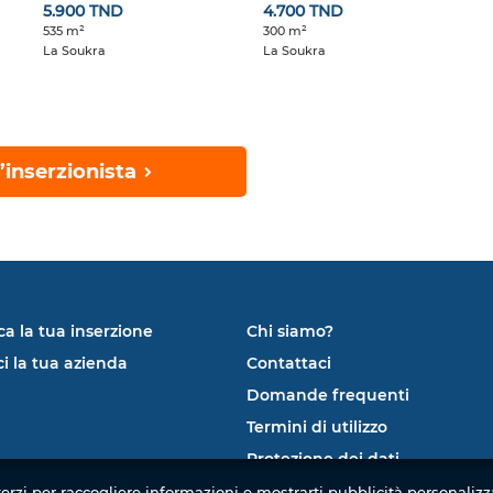
5.900 TND
4.700 TND
535 m²
300 m²
La Soukra
La Soukra
’inserzionista
ca la tua inserzione
Chi siamo?
ci la tua azienda
Contattaci
Domande frequenti
Termini di utilizzo
Protezione dei dati
terzi per raccogliere informazioni e mostrarti pubblicità personaliz