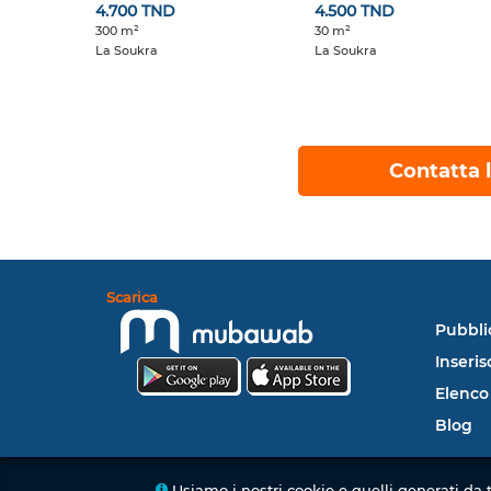
4.700 TND
4.500 TND
300 m²
30 m²
La Soukra
La Soukra
Contatta l
Scarica
Pubbli
Inseris
Elenco
Blog
Usiamo i nostri cookie e quelli generati da 