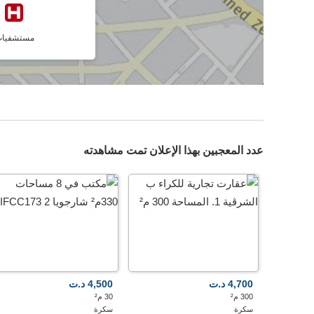
مستشفيا
عدد المعجبين بهذا الإعلان تمت مشاهدته
4,700 د.ت
4,500 د.ت
300 م²
30 م²
سكرة
سكرة