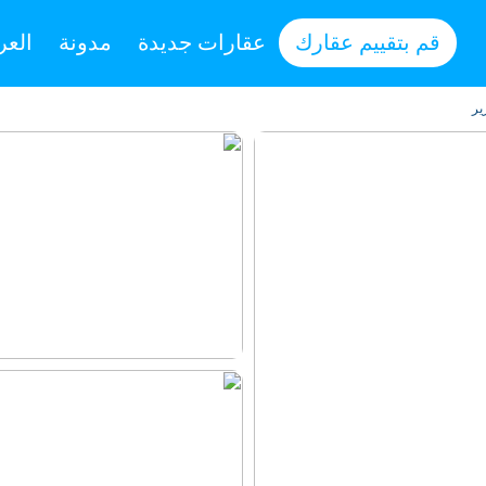
قم بتقييم عقارك
عقارات جديدة
مدونة
العر
ير