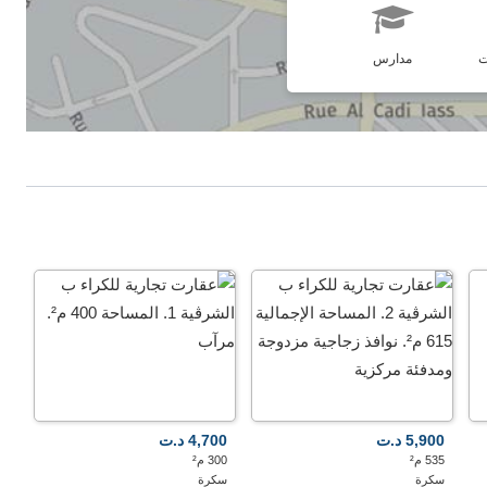
ت
مدارس
5,900 د.ت
4,700 د.ت
535 م²
300 م²
سكرة
سكرة