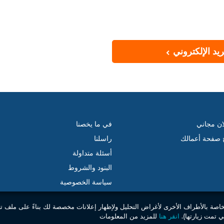
يد الإلكتروني
ان مجاني
في ما يخصنا
ج صفحة أعمالك
راسلنا
أسئلة متداولة
البنود والشروط
سياسة الخصوصية
خاصة بالأطراف الأخرى لأغراض التحليل ولإظهار إعلانات مخصصة لك بناءً على ملف ت
 تمت زيارتها).
انقر هنا
للمزيد من المعلومات
© 2026 جميع الحقوق محفوظة . مبوب إس إل. –
موقعكم العقاري في تونس