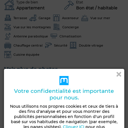
Type de bien
Etat
Appartement
Bon état / habitable
Terrasse
Garage
Ascenseur
Vue sur mer
Vue sur les montagnes
Concierge
Antenne parabolique
Climatisation
Chauffage central
Sécurité
Double vitrage
Cuisine équipée
Voir plus de photos
Votre confidentialité est importante
pour nous.
Nous utilisons nos propres cookies et ceux de tiers à
des fins d'analyse et pour vous montrer des
publicités personnalisées en fonction d'un profil
basé sur vos habitudes de navigation (par exemple,
les pages visitées).
Cliquez ICI
pour plus