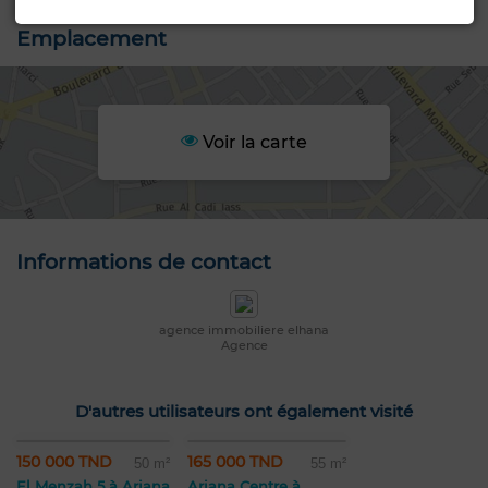
Emplacement
Voir la carte
Informations de contact
agence immobiliere elhana
Agence
D'autres utilisateurs ont également visité
150 000 TND
165 000 TND
50 m²
55 m²
El Menzah 5 à Ariana
Ariana Centre à