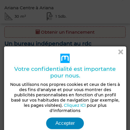
Ariana Centre à Ariana
30 m²
1 Sdb.
Obtenir un financement
Un bureau indépendant au rdc
Ariana on met à la vente un bureau de 30 m2
indépendant un seul niveau qui se compose de ;
une réception , une pièce , une salle d'eau et une
Votre confidentialité est importante
kitchinette
pour nous.
Nous utilisons nos propres cookies et ceux de tiers à
Caractéristiques générales
des fins d'analyse et pour vous montrer des
publicités personnalisées en fonction d'un profil
basé sur vos habitudes de navigation (par exemple,
Type de bien
Etat
les pages visitées).
Cliquez ICI
pour plus
Local commercial
Bon état / habitable
d'informations
Années
Type du sol
Accepter
5-10 ans
Parquet