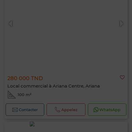
Bonjour, je suis MIA. Quel critère souhaitez-
vous appliquer maintenant ?
280 000 TND
Local commercial à Ariana Centre, Ariana
100 m²
Contacter
Appelez
WhatsApp