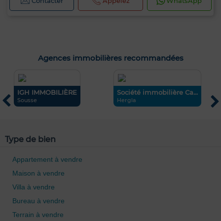
Contacter
Appelez
WhatsApp
Agences immobilières recommandées
IGH IMMOBILIÈRE
Société immobilière Ca...
C
Sousse
Hergla
L
Type de bien
Appartement à vendre
Maison à vendre
Villa à vendre
Bureau à vendre
0 / 500
Terrain à vendre