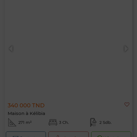
340 000 TND
Maison à Kélibia
271 m²
3 Ch.
2 Sdb.