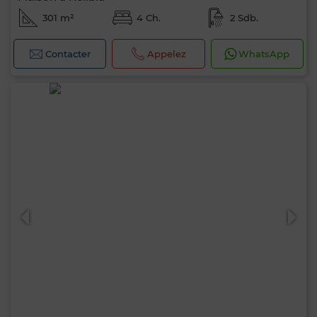
301 m²
4 Ch.
2 Sdb.
Contacter
Appelez
WhatsApp