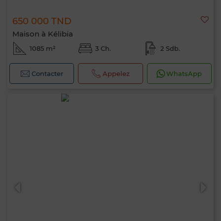
650 000 TND
Maison à Kélibia
1085 m²
3 Ch.
2 Sdb.
Contacter
Appelez
WhatsApp
Bonjour, je suis MIA. Quel critère souhaitez-
vous appliquer maintenant ?