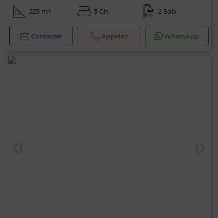
225 m²
3 Ch.
2 Sdb.
Contacter
Appelez
WhatsApp