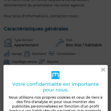
directement du promoteur via notre agence.
Pour plus d'informations, contactez nous !
Caractéristiques générales
Type de bien
Etat
Appartement
Bon état / habitable
Garage
Ascenseur
Climatisation
Chauffage central
Sécurité
Voir plus de photos
Votre confidentialité est importante
pour nous.
Nous utilisons nos propres cookies et ceux de tiers à
des fins d'analyse et pour vous montrer des
publicités personnalisées en fonction d'un profil
basé sur vos habitudes de navigation (par exemple,