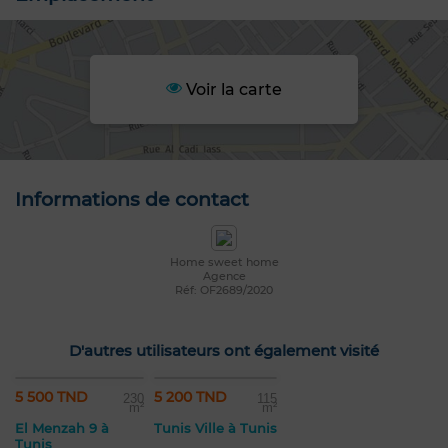
Voir la carte
Informations de contact
Home sweet home
Agence
Réf: OF2689/2020
D'autres utilisateurs ont également visité
5 500 TND
5 200 TND
230
115
m²
m²
El Menzah 9 à
Tunis Ville à Tunis
Tunis