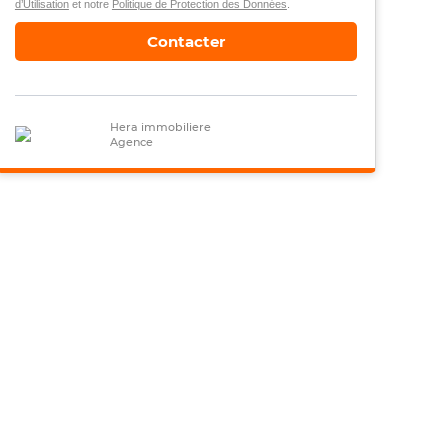
d’Utilisation
et notre
Politique de Protection des Données
.
Contacter
Hera immobiliere
Agence