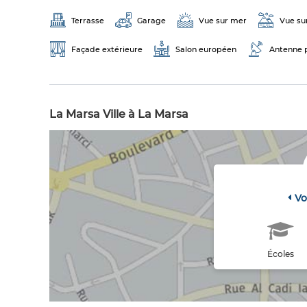
Terrasse
Garage
Vue sur mer
Vue su
Façade extérieure
Salon européen
Antenne 
La Marsa Ville à La Marsa
Vo
Écoles