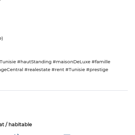
e)
ierTunisie #hautStanding #maisonDeLuxe #famille
geCentral #realestate #rent #Tunisie #prestige
t / habitable