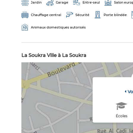
Jardin
Garage
Entre-seul
Salon euro
Chauffage central
Sécurité
Porte blindée
Animaux domestiques autorisés
La Soukra Ville à La Soukra
Vo
Écoles