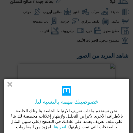
فيلا
بحالة جيدة / صالح للسكن
حديقة
مرآب
القبو
صالون أوروبي
هوائي
مكيف
تكييف مركزي
حراسة
باب مصفحة
مطبخ مجهز
فرن
ميكروويف
انترنت
مسموح بدخول الحيوانات الأليفة
شاهد المزيد من الصور
خصوصيتك مهمة بالنسبة لنا.
نحن نستخدم ملفات تعريف الارتباط الخاصة بنا وتلك الخاصة
بالأطراف الأخرى لأغراض التحليل ولإظهار إعلانات مخصصة لك بناءً
على ملف تعريف يعتمد على عاداتك في التصفح (على سبيل المثال
، الصفحات التي تمت زيارتها).
انقر هنا
للمزيد من المعلومات