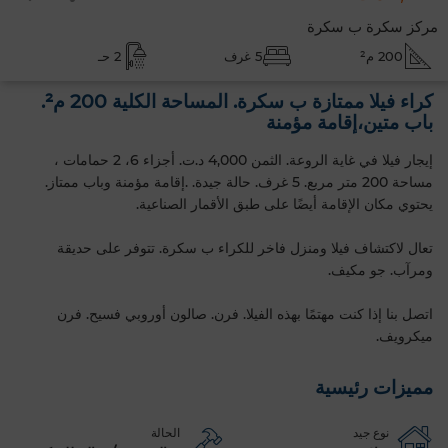
مركز سكرة ب سكرة
200 م²
5 غرف
2 حـ
كراء فيلا ممتازة ب سكرة. المساحة الكلية 200 م².
باب متين،إقامة مؤمنة
إيجار فيلا في غاية الروعة. الثمن 4,000 د.ت. أجزاء 6، 2 حمامات ،
مساحة 200 متر مربع. 5 غرف. حالة جيدة. .إقامة مؤمنة وباب ممتاز.
يحتوي مكان الإقامة أيضًا على طبق الأقمار الصناعية.
تعال لاكتشاف فيلا ومنزل فاخر للكراء ب سكرة. تتوفر على حديقة
ومرآب. جو مكيف.
اتصل بنا إذا كنت مهتمًا بهذه الفيلا. فرن. صالون أوروبي فسيح. فرن
ميكرويف.
مميزات رئيسية
نوع جيد
الحالة