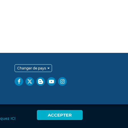
Changer de pays
ACCEPTER
iquez ICI