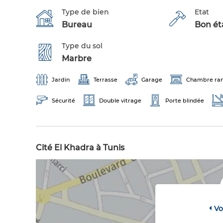
Type de bien
Etat
Bureau
Bon éta
Type du sol
Marbre
Jardin
Terrasse
Garage
Chambre ra
Sécurité
Double vitrage
Porte blindée
Cité El Khadra à Tunis
Vo