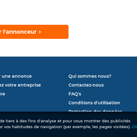
r l'annonceur
r une annonce
Qui sommes nous?
ez votre entreprise
Contactez-nous
re
FAQ's
Conditions d'utilisation
Protection des données
e tiers à des fins d'analyse et pour vous montrer des publicités
ur vos habitudes de navigation (par exemple, les pages visitées).
Cl
© 2026 Mubawab SL. Tous droits réservés. –
Le 1er site immobilier de la Tunisie