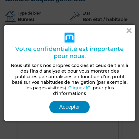
Type de bien
Etat
Bureau
Bon état / habitable
Type du sol
Marbre
Votre confidentialité est importante
Terrasse
Garage
Ascenseur
Climatisation
pour nous.
Chauffage central
Nous utilisons nos propres cookies et ceux de tiers à
des fins d'analyse et pour vous montrer des
Voir plus de photos
publicités personnalisées en fonction d'un profil
basé sur vos habitudes de navigation (par exemple,
les pages visitées).
Cliquez ICI
pour plus
d'informations
Accepter