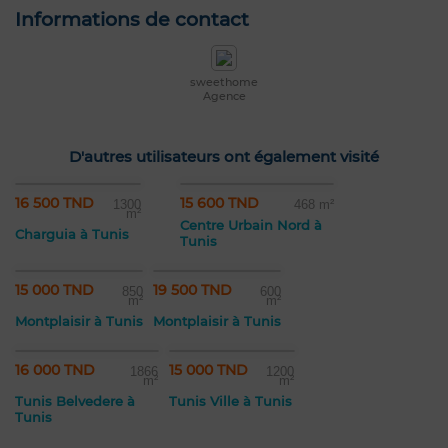
Informations de contact
sweethome
Agence
D'autres utilisateurs ont également visité
16 500 TND
15 600 TND
1300
468 m²
m²
Centre Urbain Nord à
Charguia à Tunis
Tunis
15 000 TND
19 500 TND
850
600
m²
m²
Montplaisir à Tunis
Montplaisir à Tunis
16 000 TND
15 000 TND
1866
1200
m²
m²
Tunis Belvedere à
Tunis Ville à Tunis
Tunis