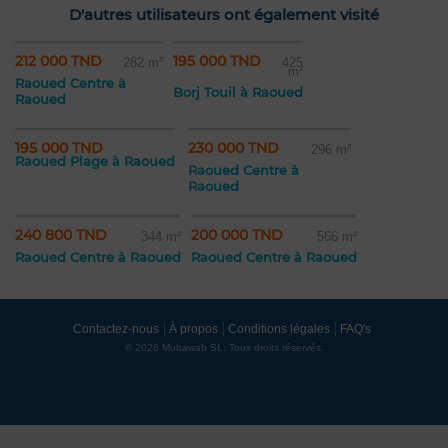
D'autres utilisateurs ont également visité
212 000 TND
195 000 TND
282 m²
425
m²
Raoued Centre à
Borj Touil à Raoued
Raoued
195 000 TND
230 000 TND
296 m²
Raoued Plage à Raoued
Raoued Centre à
Raoued
240 800 TND
200 000 TND
344 m²
566 m²
Raoued Centre à Raoued
Raoued Centre à Raoued
Contactez-nous
À propos
Conditions légales
FAQ's
© 2026 Mubawab SL. Tous droits réservés.