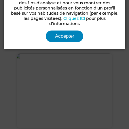
des fins d'analyse et pour vous montrer des
Type de bien
Jamais habité /
publicités personnalisées en fonction d'un profil
Villa
rénové
basé sur vos habitudes de navigation (par exemple,
les pages visitées).
Cliquez ICI
pour plus
Jardin
Terrasse
Climatisation
d'informations
Chauffage central
Cuisine équipée
Accepter
Voir plus de photos