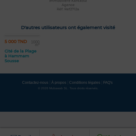
Immobilière Kantaoui
Agence
Réf: Ref2712a
D'autres utilisateurs ont également visité
5 000 TND
1000
m²
Cité de la Plage
à Hammam
Sousse
Contactez-nous
À propos
Conditions légales
FAQ's
© 2026 Mubawab SL. Tous droits réservés.