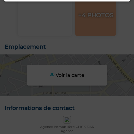
+4 PHOTOS
Emplacement
Voir la carte
Informations de contact
Agence Immobilière CLICK DAR
Agence