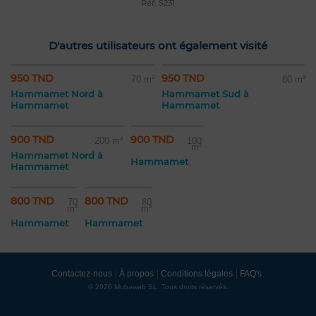
Réf: S231
D'autres utilisateurs ont également visité
950 TND
950 TND
70 m²
80 m²
Hammamet Nord à
Hammamet Sud à
Hammamet
Hammamet
900 TND
900 TND
200 m²
100
m²
Hammamet Nord à
Hammamet
Hammamet
800 TND
800 TND
70
80
m²
m²
Hammamet
Hammamet
Contactez-nous
À propos
Conditions légales
FAQ's
© 2026 Mubawab SL. Tous droits réservés.