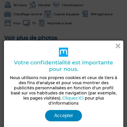
Terrasse
Meublé
Climatisation
Chauffage central
Cuisine équipée
Réfrigérateur
Four
TV
Machine à laver
Voir plus de photos
Votre confidentialité est importante
pour nous.
Nous utilisons nos propres cookies et ceux de tiers à
des fins d'analyse et pour vous montrer des
publicités personnalisées en fonction d'un profil
basé sur vos habitudes de navigation (par exemple,
les pages visitées).
Cliquez ICI
pour plus
d'informations
Accepter