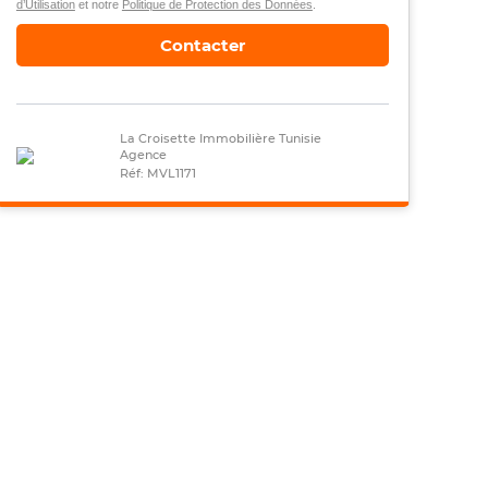
d’Utilisation
et notre
Politique de Protection des Données
.
Contacter
La Croisette Immobilière Tunisie
Agence
Réf: MVL1171