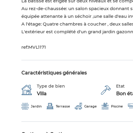
La bâtisse est érigée sur deux niveaux et se com
Au rez-de-chaussée: un salon spacieux donnant su
équipée attenante à un séchoir ,une salle d'eau inv
A l'étage: Quatre chambres à coucher , deux salle
L'extérieur est complété d'un grand jardin gazonn
ref:MVL1171
Caractéristiques générales
Type de bien
Etat
Villa
Bon éta
Jardin
Terrasse
Garage
Piscine