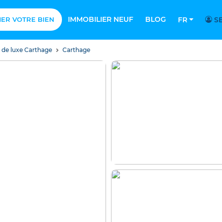
IMMOBILIER NEUF
BLOG
MER VOTRE BIEN
FR
SE
s de luxe Carthage
Carthage