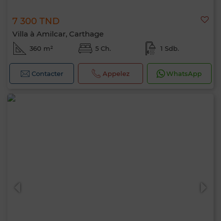
7 300 TND
Villa à Amilcar, Carthage
360 m²
5 Ch.
1 Sdb.
Contacter
Appelez
WhatsApp
Bonjour, je suis MIA. Quel critère souhaitez-
vous appliquer maintenant ?