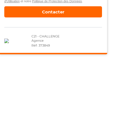
d’Utilisation
et notre
Politique de Protection des Données
.
Contacter
C21 - CHALLENGE
Agence
Réf: 373849