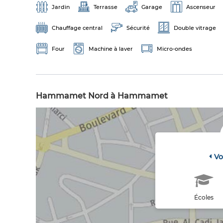
Jardin
Terrasse
Garage
Ascenseur
Chauffage central
Sécurité
Double vitrage
Four
Machine à laver
Micro-ondes
Hammamet Nord à Hammamet
Vo
Écoles