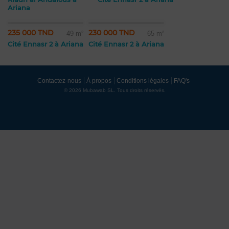
Ariana
235 000 TND
230 000 TND
49 m²
65 m²
Cité Ennasr 2 à Ariana
Cité Ennasr 2 à Ariana
Contactez-nous
À propos
Conditions légales
FAQ's
© 2026 Mubawab SL. Tous droits réservés.