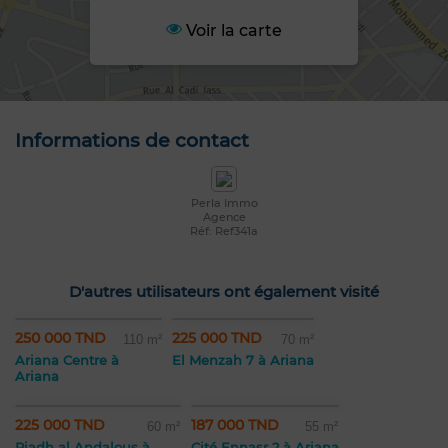
Voir la carte
Informations de contact
Perla Immo
Agence
Réf: Ref341a
D'autres utilisateurs ont également visité
250 000 TND
225 000 TND
110 m²
70 m²
Ariana Centre à
El Menzah 7 à Ariana
Ariana
225 000 TND
187 000 TND
60 m²
55 m²
Riadh al Andalous à
Cité Ennasr 2 à Ariana