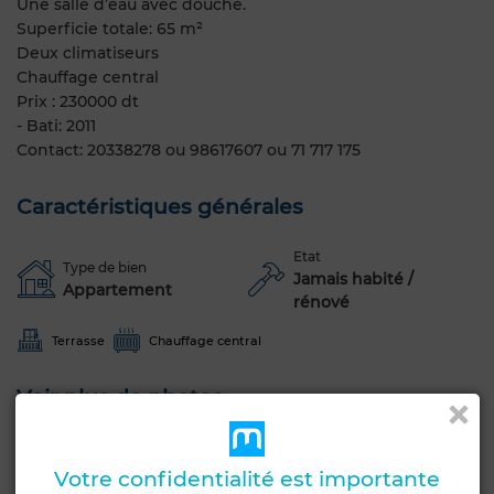
Une salle d’eau avec douche.
Superficie totale: 65 m²
Deux climatiseurs
Chauffage central
Prix : 230000 dt
- Bati: 2011
Contact: 20338278 ou 98617607 ou 71 717 175
Caractéristiques générales
Etat
Type de bien
Jamais habité /
Appartement
rénové
Terrasse
Chauffage central
Voir plus de photos
Votre confidentialité est importante