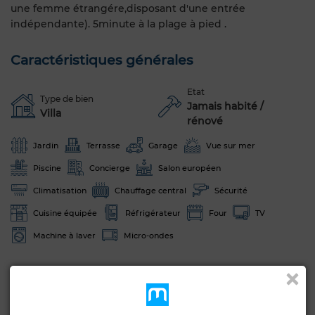
une femme étrangére,disposant d'une entrée
indépendante). 5minute à la plage à pied .
Caractéristiques générales
Etat
Type de bien
Jamais habité /
Villa
rénové
Jardin
Terrasse
Garage
Vue sur mer
Piscine
Concierge
Salon européen
Climatisation
Chauffage central
Sécurité
Cuisine équipée
Réfrigérateur
Four
TV
Machine à laver
Micro-ondes
Voir plus de photos