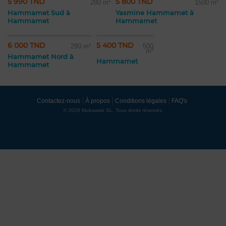
5 990 TND
5 800 TND
280 m²
1500 m²
Hammamet Sud à
Yasmine Hammamet à
Hammamet
Hammamet
6 000 TND
5 400 TND
290 m²
500
m²
Hammamet Nord à
Hammamet
Hammamet
Contactez-nous
À propos
Conditions légales
FAQ's
© 2026 Mubawab SL. Tous droits réservés.