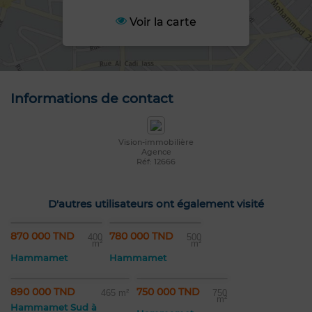
Voir la carte
Informations de contact
Vision-immobilière
Agence
Réf: 12666
D'autres utilisateurs ont également visité
870 000 TND
780 000 TND
400
500
m²
m²
Hammamet
Hammamet
890 000 TND
750 000 TND
465 m²
750
m²
Hammamet Sud à