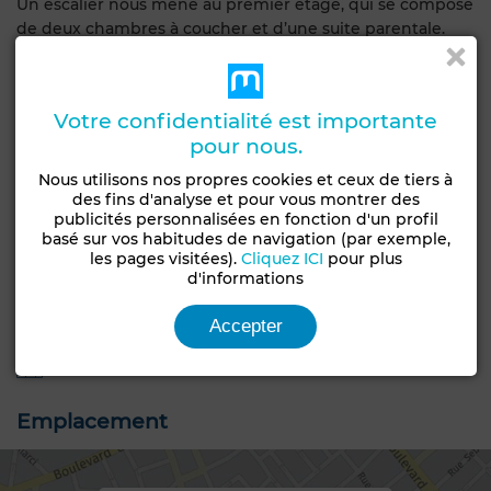
Un escalier nous mène au premier étage, qui se compose
de deux chambres à coucher et d’une suite parentale.
Un abri pour voiture est également disponible.
Votre confidentialité est importante
Caractéristiques générales
pour nous.
Nous utilisons nos propres cookies et ceux de tiers à
Etat
Type de bien
des fins d'analyse et pour vous montrer des
Jamais habité /
Villa
publicités personnalisées en fonction d'un profil
rénové
basé sur vos habitudes de navigation (par exemple,
les pages visitées).
Cliquez ICI
pour plus
Années
Type du sol
d'informations
Moins d'un an
Marbre
Accepter
Jardin
Terrasse
Garage
Piscine
Cuisine équipée
Emplacement