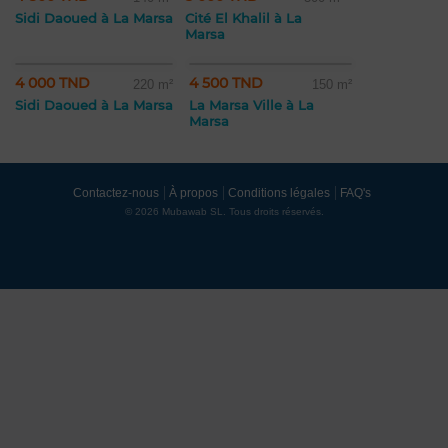
Sidi Daoued à La Marsa
Cité El Khalil à La
Marsa
4 000 TND
4 500 TND
220 m²
150 m²
Sidi Daoued à La Marsa
La Marsa Ville à La
Marsa
Contactez-nous
À propos
Conditions légales
FAQ's
© 2026 Mubawab SL. Tous droits réservés.