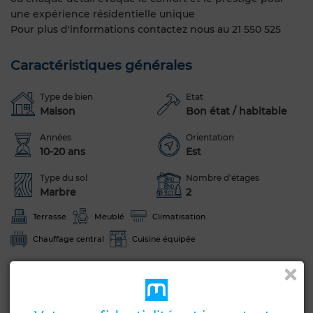
une expérience résidentielle unique
Pour plus d'informations contactez nous au 21 550 525
Caractéristiques générales
Type de bien
Etat
Maison
Bon état / habitable
Années
Orientation
10-20 ans
Est
Type du sol
Nombre d'étages
Marbre
2
Terrasse
Meublé
Climatisation
Chauffage central
Cuisine équipée
Voir plus de photos