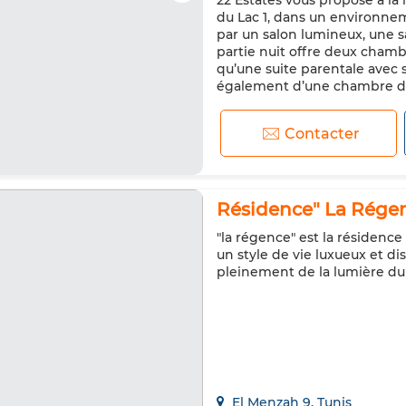
22 Estates vous propose à la
Animaux domestiques autoris
du Lac 1, dans un environnem
par un salon lumineux, une sa
partie nuit offre deux cham
qu’une suite parentale avec 
également d’une chambre de 
Contacter
Résidence" La Régen
"la régence" est la résidence
un style de vie luxueux et d
pleinement de la lumière du
El Menzah 9, Tunis