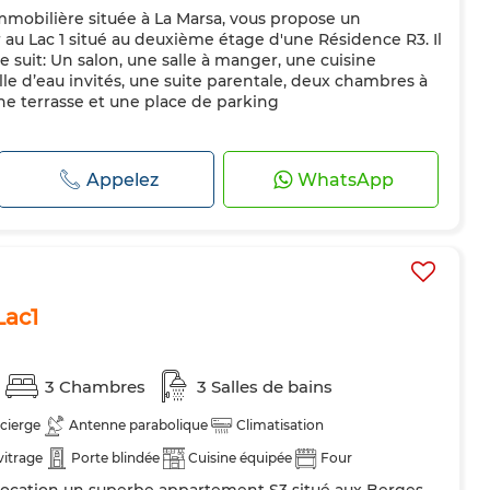
obilière située à La Marsa, vous propose un
Double vitrage
Porte blindée
Cuisine équipée
au Lac 1 situé au deuxième étage d'une Résidence R3. Il
Machine à laver
Micro-ondes
Internet
it: Un salon, une salle à manger, une cuisine
lle d’eau invités, une suite parentale, deux chambres à
és
une terrasse et une place de parking
Appelez
WhatsApp
Lac1
3 Chambres
3 Salles de bains
cierge
Antenne parabolique
Climatisation
vitrage
Porte blindée
Cuisine équipée
Four