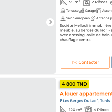
55 m²
2 Pièces
Terrasse
Garage
Ascen
Salon européen
Antenne p
Société Mellouli immobilièr
Double vitrage
Porte blin
meublé, au berges du lac 1 -
Machine à laver
avec dressing -salle de bain 
chauffage central
Contacter
4 800 TND
A louer appartement 
Les Berges Du Lac 1, Tunis
120 m²
4 Pièces