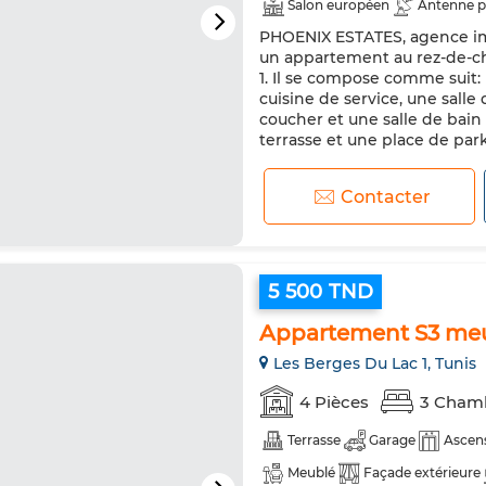
Salon européen
Antenne p
PHOENIX ESTATES, agence imm
Double vitrage
Porte blin
un appartement au rez-de-c
Machine à laver
Micro-ond
1. Il se compose comme suit:
cuisine de service, une salle
coucher et une salle de bain 
terrasse et une place de par
Contacter
5 500 TND
Appartement S3 meu
Les Berges Du Lac 1, Tunis
4 Pièces
3 Cham
Terrasse
Garage
Ascen
Meublé
Façade extérieure