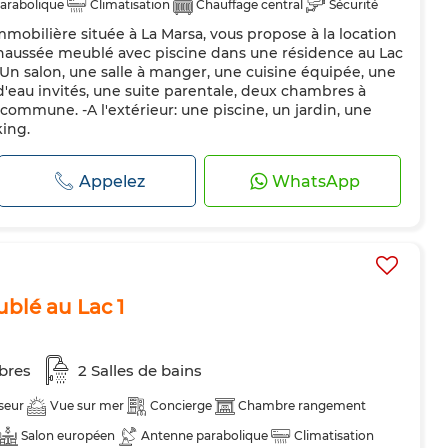
arabolique
Climatisation
Chauffage central
Sécurité
obilière située à La Marsa, vous propose à la location
dée
Cuisine équipée
Réfrigérateur
Four
TV
haussée meublé avec piscine dans une résidence au Lac
es
Internet
Animaux domestiques autorisés
 Un salon, une salle à manger, une cuisine équipée, une
 d'eau invités, une suite parentale, deux chambres à
commune. -A l'extérieur: une piscine, un jardin, une
king.
Appelez
WhatsApp
blé au Lac 1
bres
2 Salles de bains
seur
Vue sur mer
Concierge
Chambre rangement
Salon européen
Antenne parabolique
Climatisation