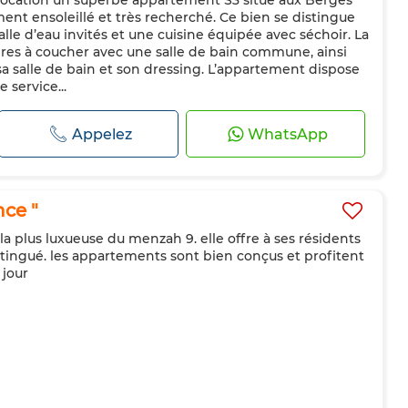
 location un superbe appartement S3 situé aux Berges
és
ent ensoleillé et très recherché. Ce bien se distingue
lle d’eau invités et une cuisine équipée avec séchoir. La
bres à coucher avec une salle de bain commune, ainsi
sa salle de bain et son dressing. L’appartement dispose
service...
Appelez
WhatsApp
ce "
 la plus luxueuse du menzah 9. elle offre à ses résidents
istingué. les appartements sont bien conçus et profitent
 jour