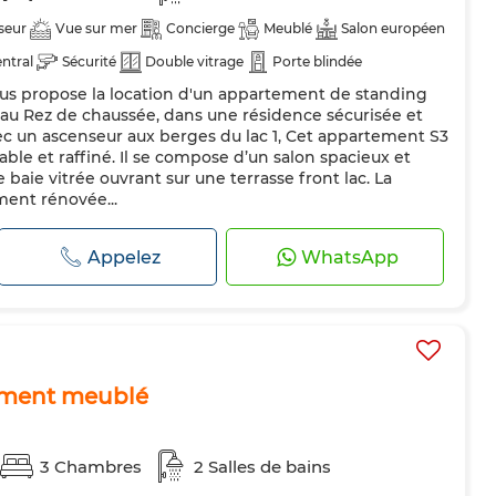
seur
Vue sur mer
Concierge
Meublé
Salon européen
ntral
Sécurité
Double vitrage
Porte blindée
ous propose la location d'un appartement de standing
teur
Four
TV
Micro-ondes
Internet
 au Rez de chaussée, dans une résidence sécurisée et
c un ascenseur aux berges du lac 1, Cet appartement S3
able et raffiné. Il se compose d’un salon spacieux et
baie vitrée ouvrant sur une terrasse front lac. La
ment rénovée...
Appelez
WhatsApp
ement meublé
3 Chambres
2 Salles de bains