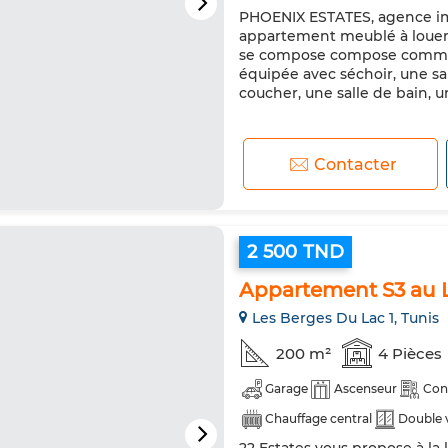
PHOENIX ESTATES, agence imm
Chauffage central
Sécurité
appartement meublé à louer 
Réfrigérateur
Four
TV
se compose compose comme su
équipée avec séchoir, une sa
Animaux domestiques autoris
coucher, une salle de bain, 
Contacter
2 500 TND
Appartement S3 au 
Les Berges Du Lac 1, Tunis
200 m²
4 Pièces
Garage
Ascenseur
Con
Chauffage central
Double 