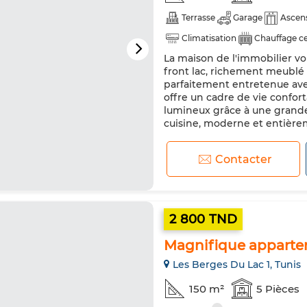
Terrasse
Garage
Ascen
Climatisation
Chauffage ce
La maison de l'immobilier v
Cuisine équipée
Réfrigéra
front lac, richement meublé
parfaitement entretenue ave
offre un cadre de vie confort
lumineux grâce à une grande 
cuisine, moderne et entière
Contacter
2 800 TND
Magnifique appart
Les Berges Du Lac 1, Tunis
150 m²
5 Pièces