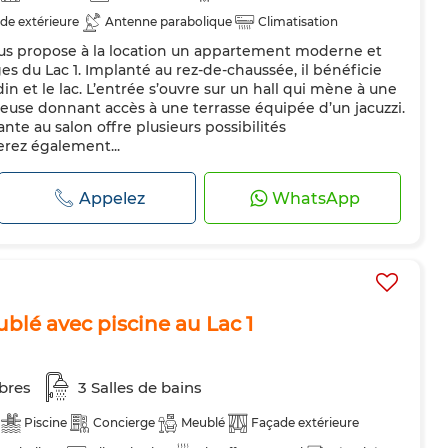
de extérieure
Antenne parabolique
Climatisation
ous propose à la location un appartement moderne et
Double vitrage
Porte blindée
Cuisine équipée
es du Lac 1. Implanté au rez-de-chaussée, il bénéficie
hine à laver
Micro-ondes
Internet
in et le lac. L’entrée s’ouvre sur un hall qui mène à une
euse donnant accès à une terrasse équipée d’un jacuzzi.
és
te au salon offre plusieurs possibilités
rez également...
Appelez
WhatsApp
lé avec piscine au Lac 1
bres
3 Salles de bains
Piscine
Concierge
Meublé
Façade extérieure