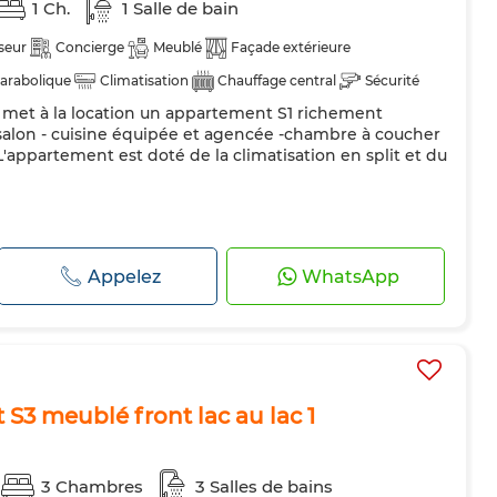
1 Ch.
1 Salle de bain
seur
Concierge
Meublé
Façade extérieure
arabolique
Climatisation
Chauffage central
Sécurité
e met à la location un appartement S1 richement
dée
Cuisine équipée
Réfrigérateur
Four
TV
 salon - cuisine équipée et agencée -chambre à coucher
L'appartement est doté de la climatisation en split et du
Appelez
WhatsApp
S3 meublé front lac au lac 1
3 Chambres
3 Salles de bains