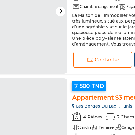
Chambre rangement
Faça
La Maison de l’Immobilier v
Chauffage central
Sécurité
très lumineux, situé aux Berg
Réfrigérateur
Four
Mac
d’une agréable vue sur le jard
spacieuse pièce de vie lumin
Animaux domestiques autoris
Une pièce polyvalente attenan
d’aménagement. Vous trouve
Contacter
7 500 TND
Appartement S3 meub
Les Berges Du Lac 1, Tunis
4 Pièces
3 Cham
Jardin
Terrasse
Garage