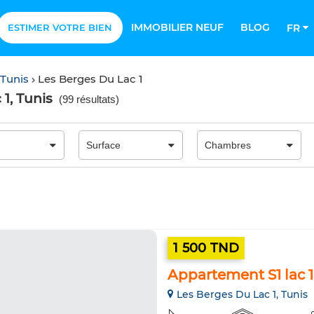
IMMOBILIER NEUF
BLOG
ESTIMER VOTRE BIEN
FR
 Tunis
Les Berges Du Lac 1
1, Tunis
(
99 résultats
)
1 500 TND
Appartement S1 lac 1
Les Berges Du Lac 1, Tunis