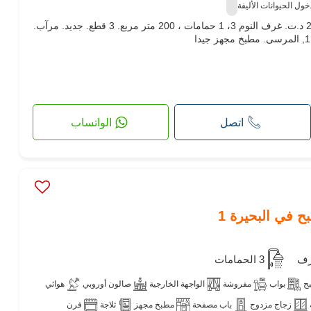
ل الحيوانات الأليفة
شقة للإيجار بموقع رائع. السعر 2,500 د.ت. غرف النوم 3، 1 حمامات ، 200 متر مربع. 3 قطع. جديد. مرآب.
اتصل
الواتساب
3 الحمامات
ح
بواب
مفروشة
الواجهة الخارجية
صالون أوروبي
هوائي
زجاج مزدوج
باب مصفحة
مطبخ مجهز
ثلاجة
فرن