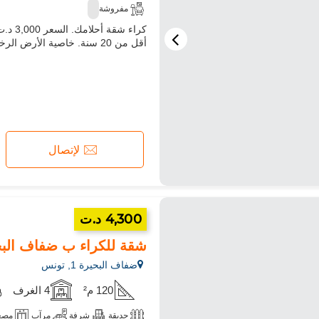
مفروشة
أقل من 20 سنة. خاصية الأرض الرخام . هذه الشقة للكراء ب ضفاف البحيرة 1, المرسى
لإتصال
4,300 د.ت
شقة للكراء ب ضفاف البحيرة 1.4 قطع رائعة. منظر بحري ا
ضفاف البحيرة 1, تونس
120 م²
4 الغرف
حديقة
شرفة
مرآب
مصع