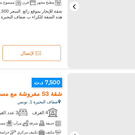
مطبخ مجهز
فرن
مسموح بدخو
هذه الشقة للكراء ب ضفاف البحيرة 1, المرسى. مطبخ مجهز جيدا
لإتصال
7,500 د.ت
شقة S3 مفروشة مع مسبح في البحيرة 1
ضفاف البحيرة 1, تونس
4 الغرف
3 عدد الغرف
حديقة
شرفة
مرآب
مسب
مكيف
تكييف مركزي
حراسة