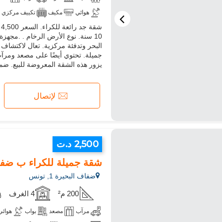
هوائي
مكيف
تكييف مركزي
فرن
آلة غسيل
ميكروويف
10 سنة. نوع الأرض الرخام . .مجهز
جميلة. تحتوي أيضًا على مصعد ومرآب
يزور هذه الشقة المعروضة للبيع. ضما
لإتصال
2,500 د.ت
شقة جميلة للكراء ب ضفاف البحيرة 1. المساحة 
ضفاف البحيرة 1, تونس
200 م²
4 الغرف
مرآب
مصعد
بواب
هوائي