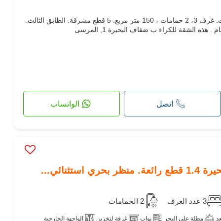
كراء شقة أحلامك. السعر 3,000 د.ت. غرف 3، 2 حمامات ، 150 متر مربع. 5 قطع مشرقة. الطابق الثالث.
اتصل
الواتساب
ستثنائي...
3 عدد الغرف
2 الحمامات
د
مطلة على البحر
بواب
غرفة لتخزين
الواجهة الخارجية