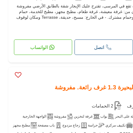
، وكالة عقارية تقع في المرسى، تقترح عليك الإيجار شقة بالطابق الأرضي مفروشة
ف
انترنت
مسموح بدخول الحيوانات الأليفة
في إقامة بالبحيرة 1. تتكون من: غرفة معيشة، غرفة طعام، مطبخ مجهز، مطبخ للخدمة، حمام
للضيوف، جناح رئيسي، غرفتين نوم وحمام مشترك. - في الخارج: مسبح، حديقة، Terrasse ومكان لوقوف
اتصل
الواتساب
عة. مفروشة
2 الحمامات
 على البحر
بواب
غرفة لتخزين
مفروشة
الواجهة الخارجية
تكييف مركزي
حراسة
زجاج مزدوج
باب مصفحة
مطبخ مجهز