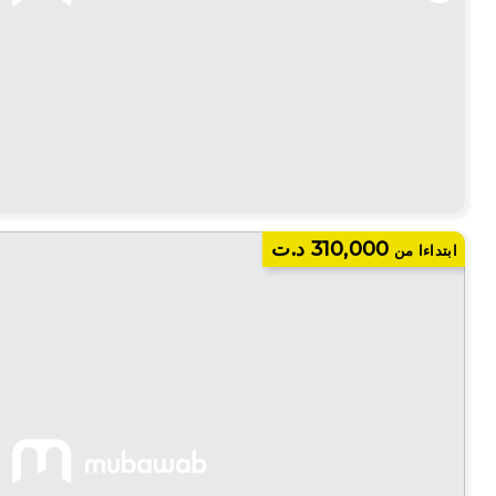
310,000 د.ت
ابتداءا من