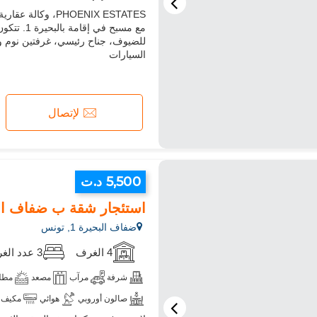
PHOENIX ESTATES
تلفزيون
آلة غسيل
ميكرووي
مع مسبح 
السيارات
لإتصال
5,500 د.ت
استئجار شقة ب ضفاف البحيرة 1.3 غرف رائ
ضفاف البحيرة 1, تونس
4 الغرف
3 عدد الغرف
شرفة
مرآب
مصعد
مطلة
صالون أوروبي
هوائي
مكيف