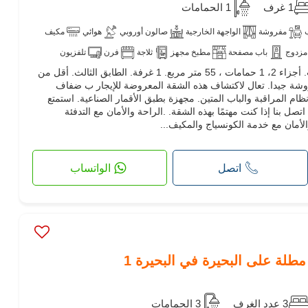
1 غرف
1 الحمامات
مفروشة
الواجهة الخارجية
صالون أوروبي
هوائي
مكيف
مزدوج
باب مصفحة
مطبخ مجهز
ثلاجة
فرن
تلفزيون
كراء شقة أحلامك. الثمن 1,500 د.ت. أجزاء 2، 1 حمامات ، 55 متر مربع. 1 غرفة. الطابق الثالث. أقل من
روشة جيدا. تعال لاكتشاف هذه الشقة المعروضة للإيجار ب ضفاف
 مع نظام المراقبة والباب المتين. مجهزة بطبق الأقمار الصناعية. استمتع
صل بنا إذا كنت مهتمًا بهذه الشقة. .الراحة والأمان مع التدفئة
الأمان مع خدمة الكونسياج والمكيف...
اتصل
الواتساب
3 عدد الغرف
3 الحمامات