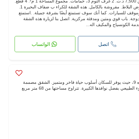
لا تضيع فرصة كراء هذه الشقة. الثمن 7,500 د.ت. 2 غرف النوم 3، حمامات. مجموع المساحة 1 م². 4 قطع.
غسيل
ميكروويف
انترنت
مسموح بدخول الحيوانات الأليفة
الطابق الثاني‎. حالة جيدة. خاصية الأرض البلاط. مفروشة بالكامل. هذه الشقة للكراء ب ضفاف البحيرة 1.
 وموقف للسيارات. كما أنك سوف تستمتع أيضًا بشرفة جميلة. .استمتع
وجة. باب قوي ومتين ومدفئة مركزية. اتصل بنا لزيارة هذه الشقة
دمة الكونسياج والمكيف اله...
اتصل
الواتساب
"لا ريجنس" هو أفخم سكن في المنزه 9، حيث يوفر للسكان أسلوب حياة فاخر ومتميز. الشقق مصممة
بشكل جيد وتستفيد بالكامل من الضوء الطبيعي بفضل نوافذها الكبيرة. تتراوح مساحتها من 68 متر مربع