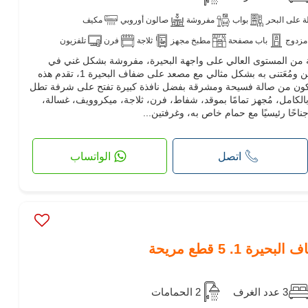
 على البحر
بواب
مفروشة
صالون أوروبي
مكيف
مزدوج
باب مصفحة
مطبخ مجهز
ثلاجة
فرن
تلفزيون
 من المستوى العالي على واجهة البحيرة، مفروشة بشكل غني في
الطابق الأرضي، في مجمع سكني آمن ومُعَتنى به بشكل مثالي مع مصعد على ضفاف البحيرة 1، تقدم هذه
ُميز. تتكون من صالة فسيحة ومشرقة بفضل نافذة كبيرة تفتح على شرفة تطل
الكامل، مُجهز تمامًا بموقد، شفاط، فرن، ثلاجة، ميكروويف، غسالة،
احًا رئيسيًا مع حمام خاص به، وغرفتين...
اتصل
الواتساب
1. 5 قطع مريحة
3 عدد الغرف
2 الحمامات