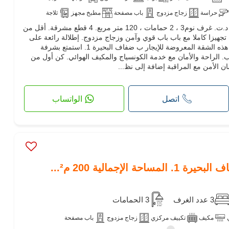
حراسة
زجاج مزدوج
باب مصفحة
مطبخ مجهز
ثلاجة
شقة جد رائعة للكراء. السعر 4,500 د.ت. غرف نوم3 ، 2 حمامات ، 120 متر مربع. 4 قطع مشرقة. أقل من
انترنت
مسموح بدخول الحيوانات الأليفة
ة تجهيزا كاملا مع باب باب قوي وآمن وزجاج مزدوج. إطلالة رائعة على
البحر وتدفئة مركزية. تعال لاكتشاف هذه الشقة المعروضة للإيجار ب ضفاف البحيرة 1. استمتع بشرفة
. الراحة والأمان مع خدمة الكونسياج والمكيف الهوائي. كن أول من
ن الأمن مع المراقبة إضافة إلى نظ...
اتصل
الواتساب
الإجمالية 200 م²...
3 عدد الغرف
3 الحمامات
مكيف
تكييف مركزي
زجاج مزدوج
باب مصفحة