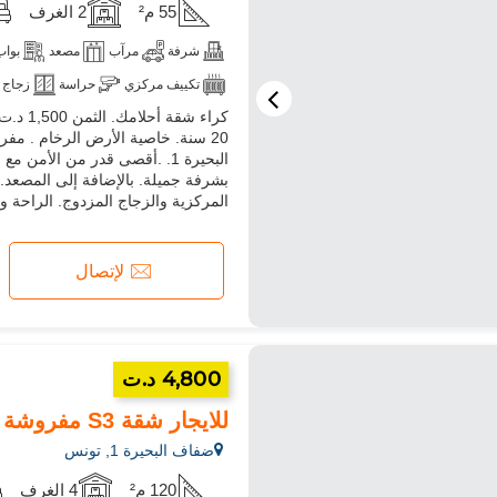
55 م²
2 الغرف
شرفة
مرآب
مصعد
بواب
تكييف مركزي
حراسة
زجاج 
آلة غسيل
20 سنة. خاصية الأرض الرخام . مف
البحيرة 1. .أقصى قدر من الأمن
بشرفة جميلة. بالإضافة إلى المصعد. ات
المركزية والزجاج المزدوج. الراحة و
لإتصال
4,800 د.ت
للايجار شقة S3 مفروشة مطلة على البحيرة في البحيرة 1
ضفاف البحيرة 1, تونس
120 م²
4 الغرف