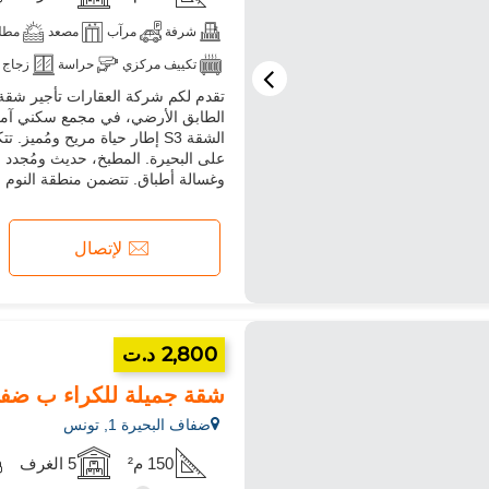
شرفة
مرآب
مصعد
مطلة
تكييف مركزي
حراسة
زجاج 
تقدم لكم شركة العقارات تأجير شقة
ميكروويف
انترنت
الشقة S3 إطار حياة مريح وم
على البحيرة. المطبخ، حديث ومُجدد ب
وغسالة أطباق. تتضمن منطقة النوم جن
لإتصال
2,800 د.ت
شقة جميلة للكراء ب ضفاف البحيرة 
ضفاف البحيرة 1, تونس
150 م²
5 الغرف