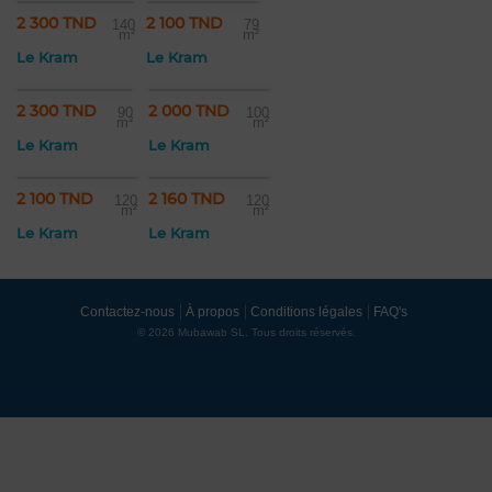
2 300 TND
2 100 TND
140
79
m²
m²
Le Kram
Le Kram
2 300 TND
2 000 TND
90
100
m²
m²
Le Kram
Le Kram
2 100 TND
2 160 TND
120
120
m²
m²
Le Kram
Le Kram
Contactez-nous
À propos
Conditions légales
FAQ's
© 2026 Mubawab SL. Tous droits réservés.