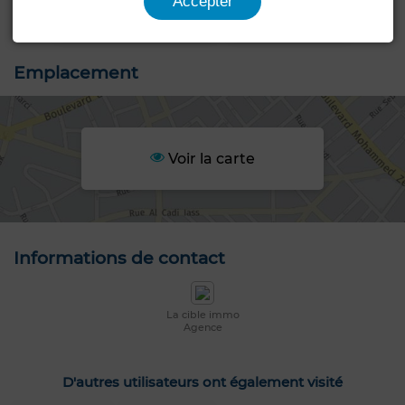
Accepter
Emplacement
Voir la carte
Informations de contact
La cible immo
Agence
D'autres utilisateurs ont également visité