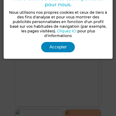
Chauffage central
Sécurité
Double vitrage
pour nous.
Porte blindée
Cuisine équipée
Réfrigérateur
Nous utilisons nos propres cookies et ceux de tiers à
des fins d'analyse et pour vous montrer des
Micro-ondes
Internet
publicités personnalisées en fonction d'un profil
basé sur vos habitudes de navigation (par exemple,
les pages visitées).
Cliquez ICI
pour plus
Voir plus de photos
d'informations
Accepter