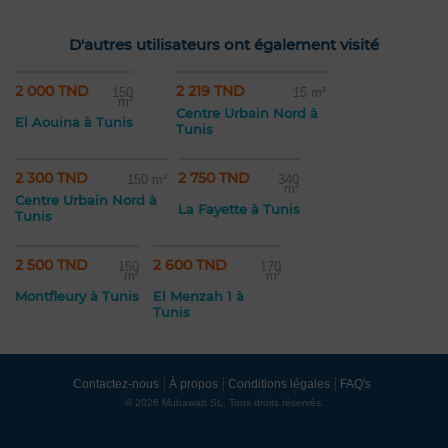
D'autres utilisateurs ont également visité
2 000 TND
2 219 TND
150
15 m²
m²
Centre Urbain Nord à
El Aouina à Tunis
Tunis
2 300 TND
2 750 TND
150 m²
340
m²
Centre Urbain Nord à
La Fayette à Tunis
Tunis
2 500 TND
2 600 TND
150
170
m²
m²
Montfleury à Tunis
El Menzah 1 à
Tunis
Contactez-nous
À propos
Conditions légales
FAQ's
© 2026 Mubawab SL. Tous droits réservés.