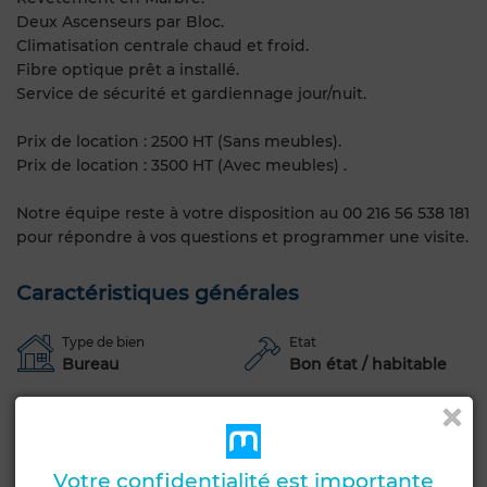
Deux Ascenseurs par Bloc.
Climatisation centrale chaud et froid.
Fibre optique prêt a installé.
Service de sécurité et gardiennage jour/nuit.
Prix de location : 2500 HT (Sans meubles).
Prix de location : 3500 HT (Avec meubles) .
Notre équipe reste à votre disposition au 00 216 56 538 181
pour répondre à vos questions et programmer une visite.
Caractéristiques générales
Type de bien
Etat
Bureau
Bon état / habitable
Années
Type du sol
5-10 ans
Carrelage
Garage
Ascenseur
Concierge
Climatisation
Votre confidentialité est importante