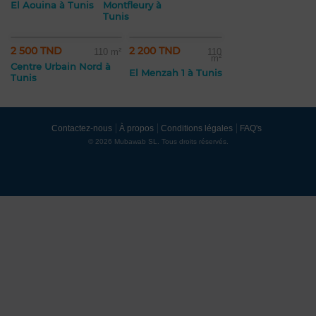
El Aouina à Tunis
Montfleury à
Tunis
2 500 TND
2 200 TND
110 m²
110
m²
Centre Urbain Nord à
El Menzah 1 à Tunis
Tunis
Contactez-nous
À propos
Conditions légales
FAQ's
© 2026 Mubawab SL. Tous droits réservés.