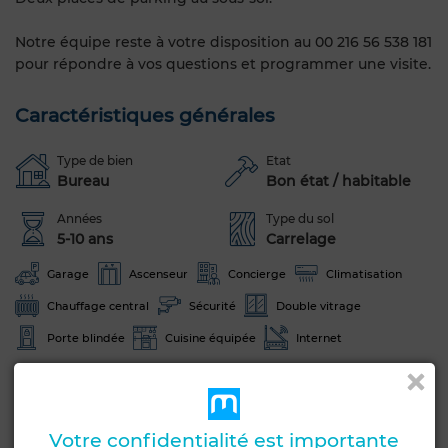
Notre équipe reste à votre disposition au 00 216 56 538 181
pour répondre à vos questions et programmer une visite.
Caractéristiques générales
Type de bien
Etat
Bureau
Bon état / habitable
Années
Type du sol
5-10 ans
Carrelage
Garage
Ascenseur
Concierge
Climatisation
Chauffage central
Sécurité
Double vitrage
Porte blindée
Cuisine équipée
Internet
Voir plus de photos
Votre confidentialité est importante