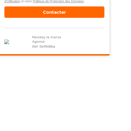
d’Utilisation
et notre
Politique de Protection des Données
.
Contacter
Newkey la marsa
Agence
Réf: Ref9086a