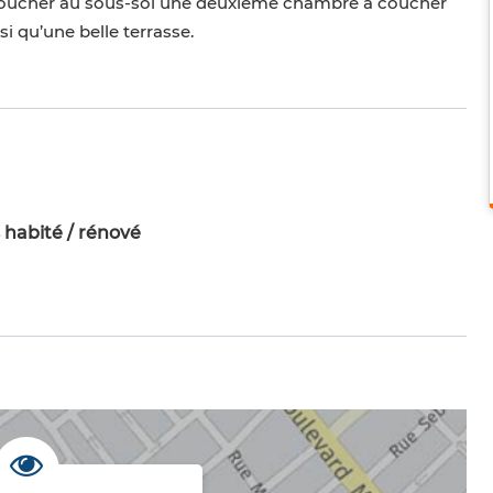
 coucher au sous-sol une deuxième chambre à coucher
i qu’une belle terrasse.
 habité / rénové