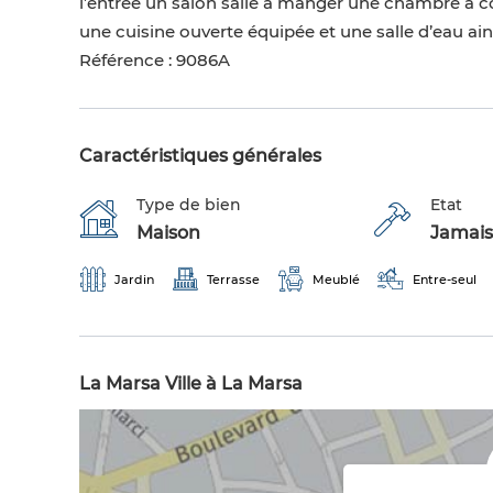
l’entrée un salon salle à manger une chambre à
une cuisine ouverte équipée et une salle d’eau ains
Référence : 9086A
Caractéristiques générales
Type de bien
Etat
Maison
Jamais
Jardin
Terrasse
Meublé
Entre-seul
La Marsa Ville à La Marsa