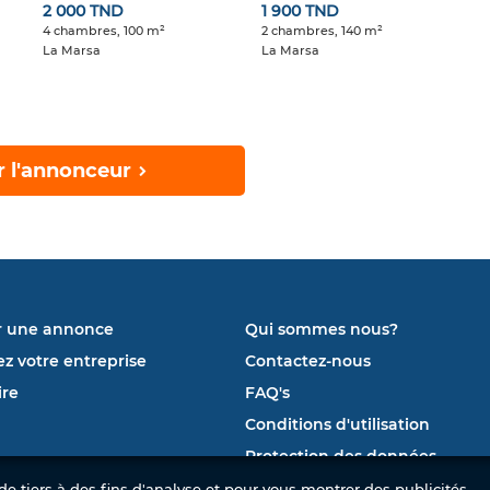
2 000 TND
1 900 TND
4 chambres, 100 m²
2 chambres, 140 m²
La Marsa
La Marsa
r l'annonceur
r une annonce
Qui sommes nous?
ez votre entreprise
Contactez-nous
re
FAQ's
Conditions d'utilisation
Protection des données
e tiers à des fins d'analyse et pour vous montrer des publicités