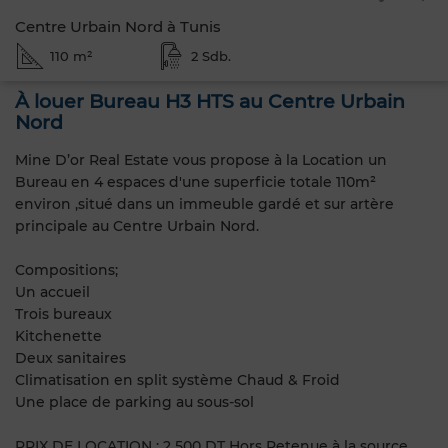
Centre Urbain Nord à Tunis
110 m²
2 Sdb.
À louer Bureau H3 HTS au Centre Urbain
Nord
Mine D’or Real Estate vous propose à la Location un
Bureau en 4 espaces d'une superficie totale 110m²
environ ,situé dans un immeuble gardé et sur artère
principale au Centre Urbain Nord.
️Compositions;
Un accueil
Trois bureaux
Kitchenette
Deux sanitaires
Climatisation en split système Chaud & Froid
Une place de parking au sous-sol
PRIX DE LOCATION : 2 500 DT Hors Retenue à la source