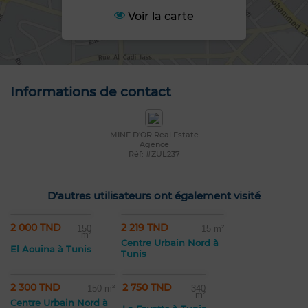
Voir la carte
Informations de contact
MINE D'OR Real Estate
Agence
Réf: #ZUL237
D'autres utilisateurs ont également visité
2 000 TND
2 219 TND
150
15 m²
m²
Centre Urbain Nord à
El Aouina à Tunis
Tunis
2 300 TND
2 750 TND
150 m²
340
m²
Centre Urbain Nord à