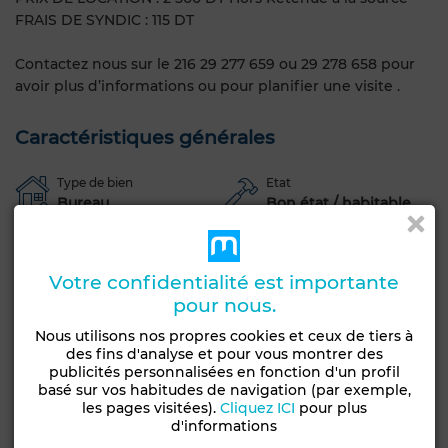
FRAIS DE SYNDIC : 115 DT
Contactez nous sur le 216 29 277 659 ou 29 278 658 pour
avoir plus d’informations ou pour planifier une visite .
Caractéristiques générales
Type de bien
Etat
Bureau
Bon état / habitable
Garage
Ascenseur
Concierge
Climatisation
Chauffage central
Sécurité
Double vitrage
Votre confidentialité est importante
pour nous.
Porte blindée
Cuisine équipée
Internet
Nous utilisons nos propres cookies et ceux de tiers à
Voir plus de photos
des fins d'analyse et pour vous montrer des
publicités personnalisées en fonction d'un profil
basé sur vos habitudes de navigation (par exemple,
les pages visitées).
Cliquez ICI
pour plus
d'informations