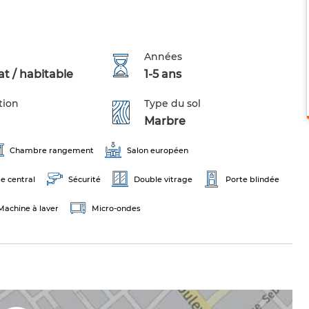
Années
t / habitable
1-5 ans
tion
Type du sol
Marbre
Chambre rangement
Salon européen
e central
Sécurité
Double vitrage
Porte blindée
Machine à laver
Micro-ondes