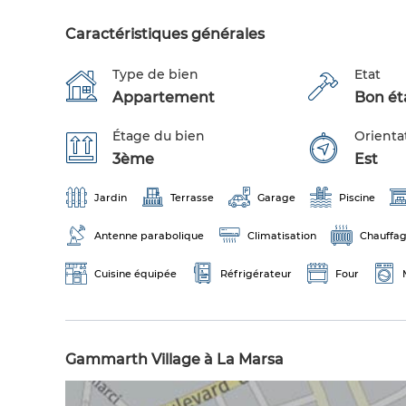
Caractéristiques générales
Type de bien
Etat
Appartement
Bon éta
Étage du bien
Orienta
3ème
Est
Jardin
Terrasse
Garage
Piscine
Antenne parabolique
Climatisation
Chauffag
Cuisine équipée
Réfrigérateur
Four
Gammarth Village à La Marsa