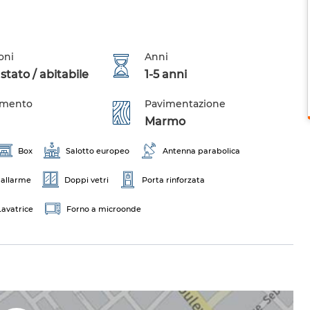
oni
Anni
tato / abitabile
1-5 anni
amento
Pavimentazione
Marmo
Box
Salotto europeo
Antenna parabolica
 allarme
Doppi vetri
Porta rinforzata
Lavatrice
Forno a microonde