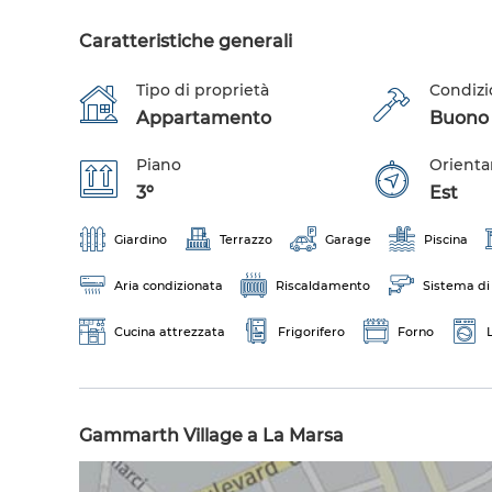
Caratteristiche generali
Tipo di proprietà
Condizi
Appartamento
Buono s
Piano
Orient
3º
Est
Giardino
Terrazzo
Garage
Piscina
Aria condizionata
Riscaldamento
Sistema di
Cucina attrezzata
Frigorifero
Forno
Gammarth Village a La Marsa