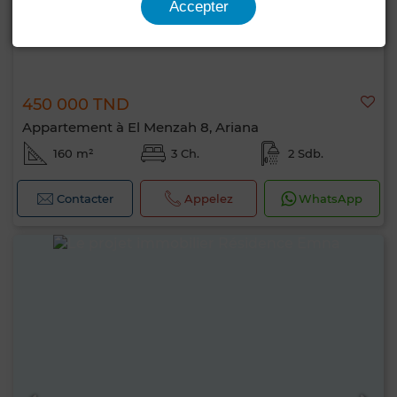
Accepter
450 000 TND
Appartement à El Menzah 8, Ariana
160 m²
3 Ch.
2 Sdb.
Contacter
Appelez
WhatsApp