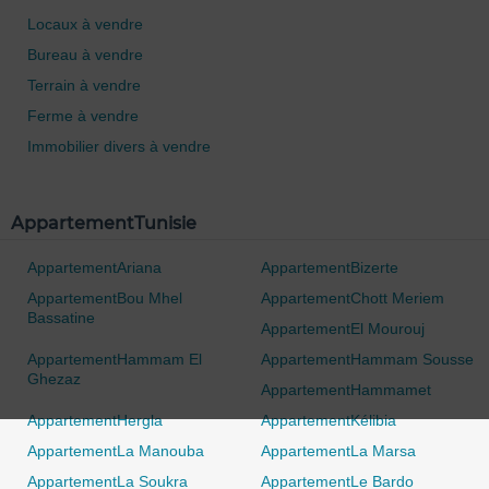
Locaux à vendre
Bureau à vendre
Terrain à vendre
Ferme à vendre
Immobilier divers à vendre
AppartementTunisie
AppartementAriana
AppartementBizerte
AppartementBou Mhel
AppartementChott Meriem
Bassatine
AppartementEl Mourouj
0 / 500
AppartementHammam El
AppartementHammam Sousse
Ghezaz
AppartementHammamet
AppartementHergla
AppartementKélibia
AppartementLa Manouba
AppartementLa Marsa
AppartementLa Soukra
AppartementLe Bardo