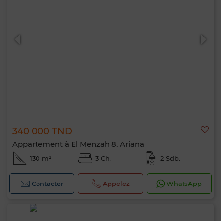
340 000 TND
Appartement à El Menzah 8, Ariana
130 m²
3 Ch.
2 Sdb.
Bonjour, je suis MIA. Quel critère souhaitez-
vous appliquer maintenant ?
Contacter
Appelez
WhatsApp