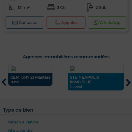
151 m²
3 Ch.
2 Sdb.
Contacter
Appelez
WhatsApp
Agences immobilières recommandées
CENTURY 21 Masters
STE NEAPOLIS
H
IMMOBILIE...
Tunis
S
Nabeul
Type de bien
Maison à vendre
Villa à vendre