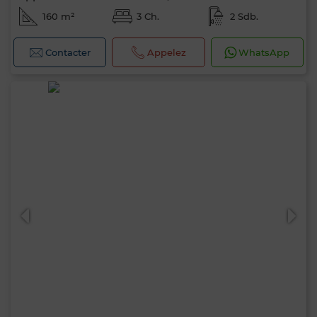
160 m²
3 Ch.
2 Sdb.
Contacter
Appelez
WhatsApp