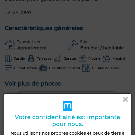
ref:MAL0807
Caractéristiques générales
Type de bien
Etat
Appartement
Bon état / habitable
Jardin
Terrasse
Garage
Piscine
Meublé
Climatisation
Chauffage central
Cuisine équipée
Voir plus de photos
Votre confidentialité est importante
pour nous.
Nous utilisons nos propres cookies et ceux de tiers à