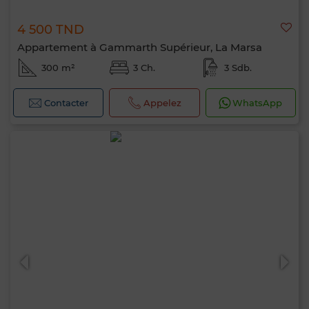
4 500 TND
Appartement à Gammarth Supérieur, La Marsa
300 m²
3 Ch.
3 Sdb.
Contacter
Appelez
WhatsApp
Bonjour, je suis MIA. Quel critère souhaitez-
vous appliquer maintenant ?