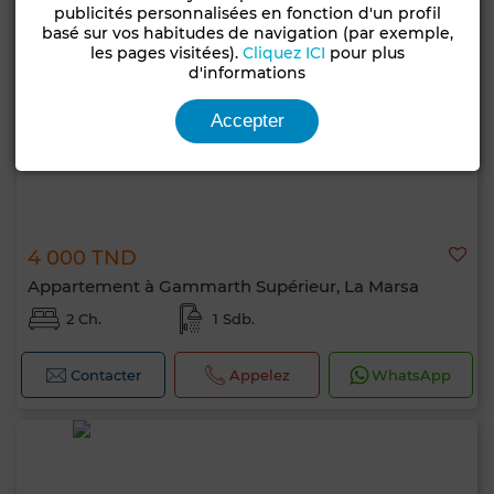
publicités personnalisées en fonction d'un profil
basé sur vos habitudes de navigation (par exemple,
les pages visitées).
Cliquez ICI
pour plus
d'informations
Accepter
4 000 TND
Appartement à Gammarth Supérieur, La Marsa
2 Ch.
1 Sdb.
Contacter
Appelez
WhatsApp