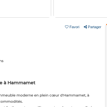
Favori
Partager
ins
sse à Hammamet
 immeuble moderne en plein cœur d'Hammamet, à
s commodités.