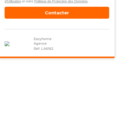
d’Utilisation
et notre
Politique de Protection des Données
.
Contacter
Easyhome
Agence
Réf: LA6162