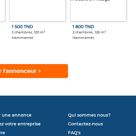
1 500 TND
1 800 TND
2 chambres, 120 m²
2 chambres, 126 m²
Hammamet
Hammamet
r l'annonceur
r une annonce
Qui sommes nous?
ez votre entreprise
Contactez-nous
re
FAQ's