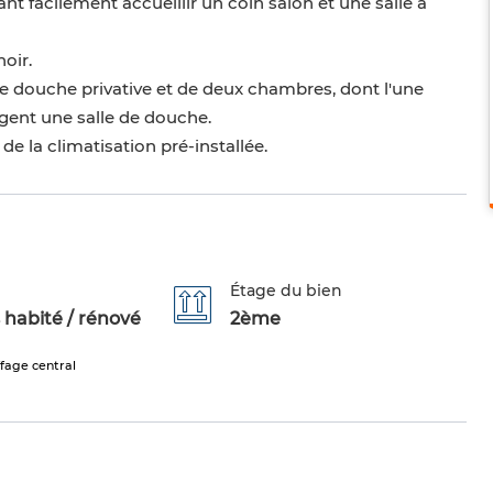
t facilement accueillir un coin salon et une salle à
oir.
de douche privative et de deux chambres, dont l'une
gent une salle de douche.
e la climatisation pré-installée.
Étage du bien
 habité / rénové
2ème
fage central