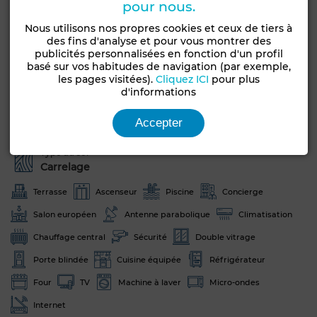
pour nous.
Caractéristiques générales
Nous utilisons nos propres cookies et ceux de tiers à
des fins d'analyse et pour vous montrer des
publicités personnalisées en fonction d'un profil
Etat
Type de bien
basé sur vos habitudes de navigation (par exemple,
Jamais habité /
Appartement
les pages visitées).
Cliquez ICI
pour plus
rénové
d'informations
Étage du bien
Orientation
Accepter
1er
Sud
Type du sol
Carrelage
Terrasse
Ascenseur
Piscine
Concierge
Salon européen
Antenne parabolique
Climatisation
Chauffage central
Sécurité
Double vitrage
Porte blindée
Cuisine équipée
Réfrigérateur
Four
TV
Machine à laver
Micro-ondes
Internet