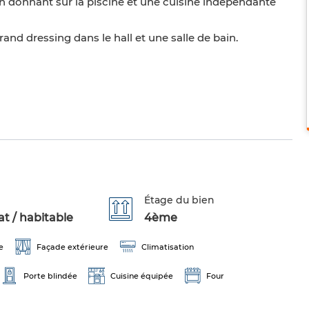
n donnant sur la piscine et une cuisine indépendante
and dressing dans le hall et une salle de bain.
Étage du bien
t / habitable
4ème
e
Façade extérieure
Climatisation
Porte blindée
Cuisine équipée
Four