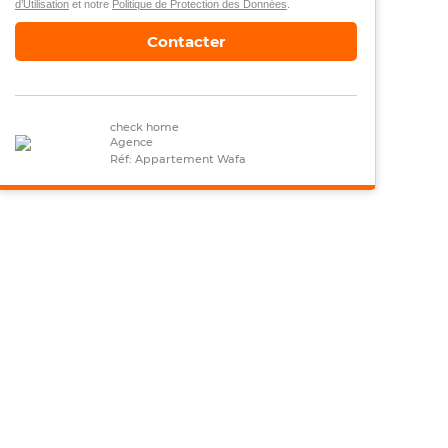
d’Utilisation
et notre
Politique de Protection des Données
.
Contacter
check home
Agence
Réf: Appartement Wafa