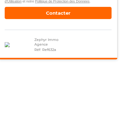
d’Utilisation
et notre
Politique de Protection des Données
.
Contacter
Zephyr Immo
Agence
Réf: Ref632a