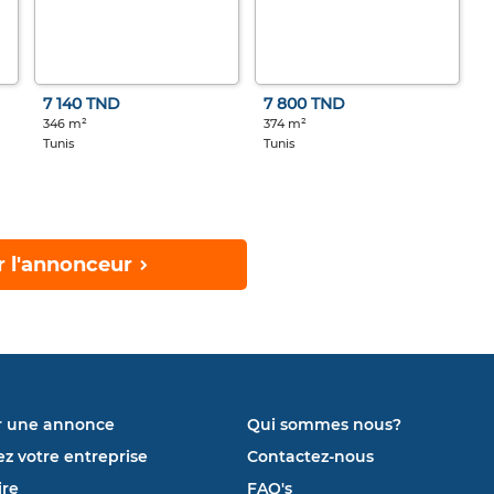
7 140 TND
7 800 TND
346 m²
374 m²
Tunis
Tunis
r l'annonceur
r une annonce
Qui sommes nous?
ez votre entreprise
Contactez-nous
re
FAQ's