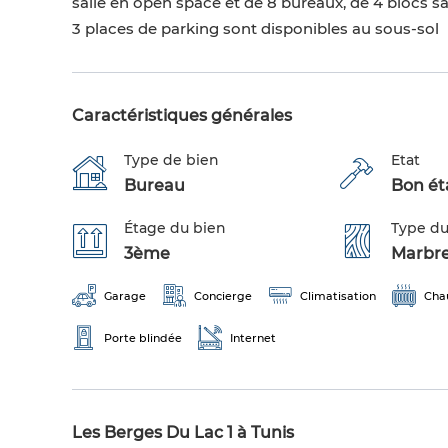
salle en open space et de 8 bureaux, de 4 blocs sa
3 places de parking sont disponibles au sous-sol
Caractéristiques générales
Type de bien
Etat
Bureau
Bon éta
Étage du bien
Type du
3ème
Marbr
Garage
Concierge
Climatisation
Chau
Porte blindée
Internet
Les Berges Du Lac 1 à Tunis