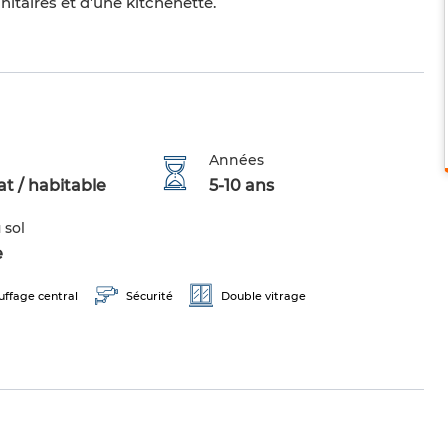
nitaires et d’une kitchenette.
Années
t / habitable
5-10 ans
 sol
e
ffage central
Sécurité
Double vitrage