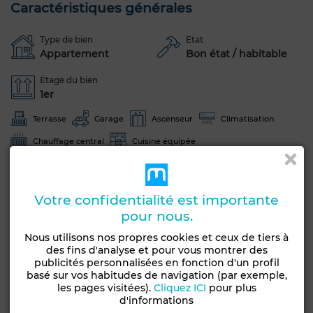
Caractéristiques générales
Type de bien
Etat
Appartement
Bon état / habitable
Étage du bien
1er
Terrasse
Garage
Ascenseur
Climatisation
Chauffage central
Cuisine équipée
Voir plus de photos
Votre confidentialité est importante
pour nous.
Nous utilisons nos propres cookies et ceux de tiers à
des fins d'analyse et pour vous montrer des
publicités personnalisées en fonction d'un profil
basé sur vos habitudes de navigation (par exemple,
les pages visitées).
Cliquez ICI
pour plus
d'informations