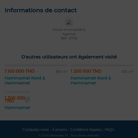
Informations de contact
Vision-immobilière
Agence
Réf: 12736
D'autres utilisateurs ont également visité
1 100 000 TND
1 200 000 TND
366 m²
465 m²
Hammamet Nord à
Hammamet Nord à
Hammamet
Hammamet
1 300 000
166
TND
m²
Hammamet
Contactez-nous
À propos
Conditions légales
FAQ's
© 2026 Mubawab SL. Tous droits réservés.