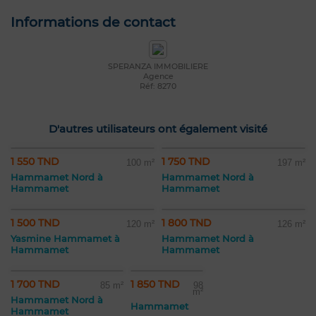
Informations de contact
SPERANZA IMMOBILIERE
Agence
Réf: 8270
D'autres utilisateurs ont également visité
1 550 TND
1 750 TND
100 m²
197 m²
Hammamet Nord à
Hammamet Nord à
Hammamet
Hammamet
1 500 TND
1 800 TND
120 m²
126 m²
Yasmine Hammamet à
Hammamet Nord à
Hammamet
Hammamet
1 700 TND
1 850 TND
85 m²
98
m²
Hammamet Nord à
Hammamet
Hammamet