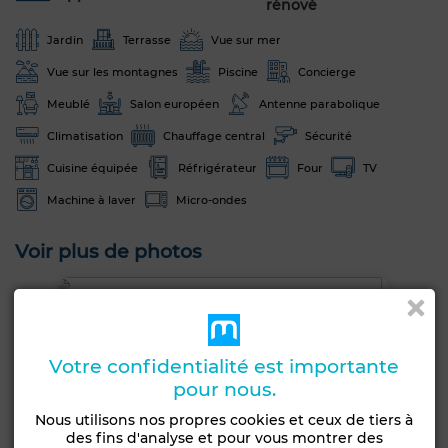
rénové
Jardin
Terrasse
Vue sur mer
Vue sur les montagnes
Piscine
Concierge
Meublé
Salon européen
Antenne parabolique
Climatisation
Chauffage central
Sécurité
Cuisine équipée
Réfrigérateur
Four
TV
Machine à laver
Micro-ondes
Voir plus de photos
Votre confidentialité est importante
pour nous.
Nous utilisons nos propres cookies et ceux de tiers à
des fins d'analyse et pour vous montrer des