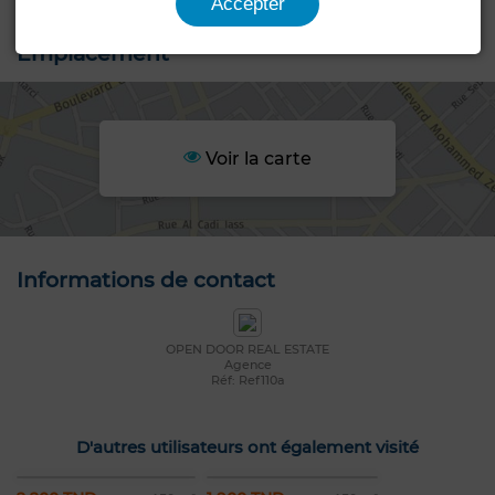
Accepter
Emplacement
Voir la carte
Informations de contact
OPEN DOOR REAL ESTATE
Agence
Réf: Ref110a
D'autres utilisateurs ont également visité