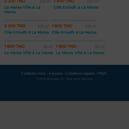
2 200 TND
1 900 TND
150 m²
150 m²
La Marsa Ville à La
Cité Erriadh à La Marsa
Marsa
2 000 TND
1 800 TND
100 m²
200 m²
Cité Erriadh à La Marsa
Cité Erriadh à La Marsa
1 800 TND
1 800 TND
80 m²
50 m²
La Marsa Ville à La Marsa
La Marsa Ville à La Marsa
Contactez-nous
À propos
Conditions légales
FAQ's
© 2026 Mubawab SL. Tous droits réservés.