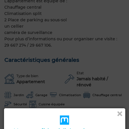
L’appartement est équipé de :
Chauffage central
Climatisation split
2 Place de parking au sous-sol
un cellier
caméra de surveillance
Pour plus d’informations ou pour organiser une visite :
29 667 274 / 29 667 106.
Caractéristiques générales
Etat
Type de bien
Jamais habité /
Appartement
rénové
Jardin
Garage
Climatisation
Chauffage central
Sécurité
Cuisine équipée
Voir plus de photos