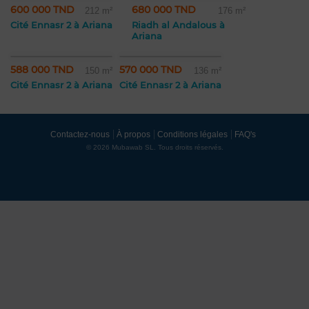
600 000 TND
680 000 TND
212 m²
176 m²
Cité Ennasr 2 à Ariana
Riadh al Andalous à
Ariana
588 000 TND
570 000 TND
150 m²
136 m²
Cité Ennasr 2 à Ariana
Cité Ennasr 2 à Ariana
Contactez-nous
À propos
Conditions légales
FAQ's
© 2026 Mubawab SL. Tous droits réservés.