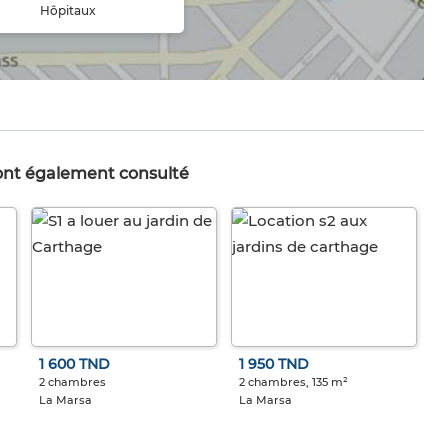
Hôpitaux
 ont également consulté
1 600 TND
1 950 TND
2 chambres
2 chambres, 135 m²
La Marsa
La Marsa