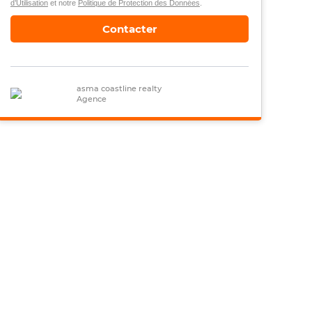
d’Utilisation
et notre
Politique de Protection des Données
.
Contacter
asma coastline realty
Agence