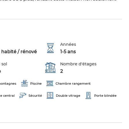
Années
 habité / rénové
1-5 ans
 sol
Nombre d'étages
e
2
 montagnes
Piscine
Chambre rangement
e central
Sécurité
Double vitrage
Porte blindée