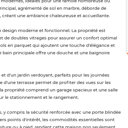
s modernes, idéales pour une famille nombreuse ou
principal, agrémenté de sol en marbre, déborde de
s, créant une ambiance chaleureuse et accueillante.
n design moderne et fonctionnel. La propriété est
 et de doubles vitrages pour assurer un confort optimal
ols en parquet qui ajoutent une touche d'élégance et
e bain principale offre une douche et une baignoire
 et d'un jardin verdoyant, parfaits pour les journées
nce d'une terrasse permet de profiter des vues sur les
la propriété comprend un garage spacieux et une salle
r le stationnement et le rangement.
y compris la sécurité renforcée avec une porte blindée
ivers points d'intérêt, les commodités essentielles sont
oiture ou à pied, rendant cette maison non seulement