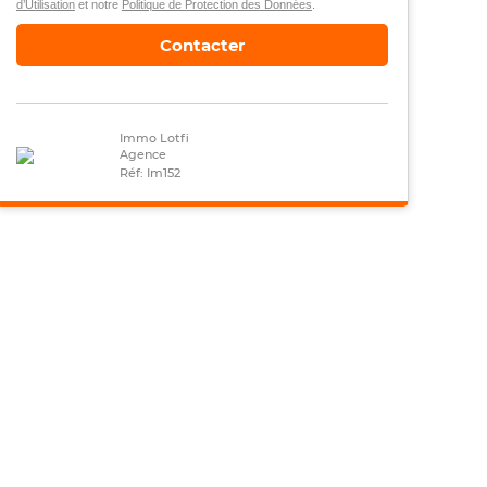
d’Utilisation
et notre
Politique de Protection des Données
.
Contacter
Immo Lotfi
Agence
Réf: Im152