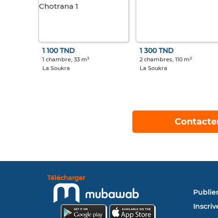
1 100 TND
1 300 TND
1 chambre, 33 m²
2 chambres, 110 m²
La Soukra
La Soukra
Contacte
Télécharger
Publie
Inscriv