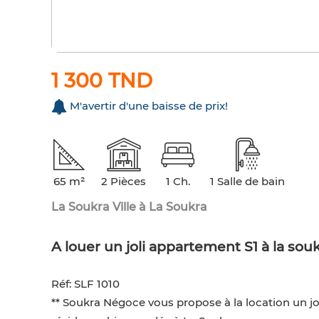
1 300 TND
M'avertir d'une baisse de prix!
65 m²
2 Pièces
1 Ch.
1 Salle de bain
La Soukra Ville à La Soukra
A louer un joli appartement S1 à la sou
Réf: SLF 1010
** Soukra Négoce vous propose à la location un j