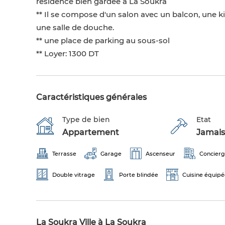
résidence bien gardée à La Soukra
** Il se compose d'un salon avec un balcon, une 
une salle de douche.
** une place de parking au sous-sol
** Loyer: 1300 DT
Caractéristiques générales
Type de bien
Etat
Appartement
Jamais
Terrasse
Garage
Ascenseur
Concier
Double vitrage
Porte blindée
Cuisine équipé
La Soukra Ville à La Soukra