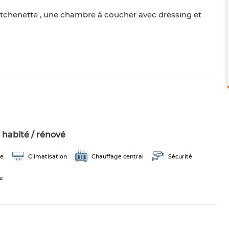
kitchenette , une chambre à coucher avec dressing et
 habité / rénové
ge
Climatisation
Chauffage central
Sécurité
e