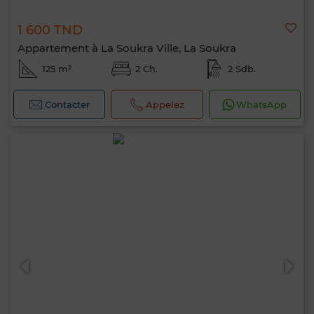
1 600 TND
Appartement à La Soukra Ville, La Soukra
125 m²
2 Ch.
2 Sdb.
Contacter
Appelez
WhatsApp
Bonjour, je suis MIA. Quel critère souhaitez-
vous appliquer maintenant ?