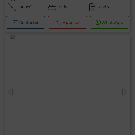
180 m²
3 Ch.
3 Sdb.
Contacter
Appelez
WhatsApp