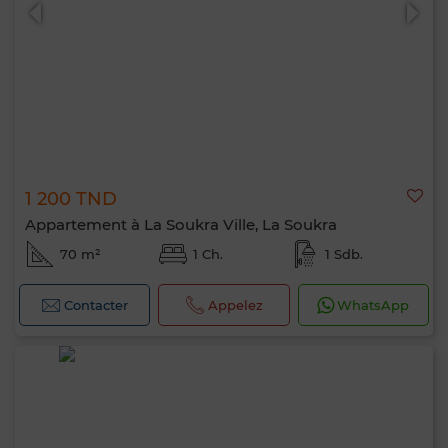
1 200 TND
0 / 500
Appartement à La Soukra Ville, La Soukra
70 m²
1 Ch.
1 Sdb.
Contacter
Appelez
WhatsApp