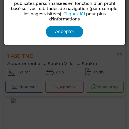
publicités personnalisées en fonction d'un profil
basé sur vos habitudes de navigation (par exemple,
les pages visitées).
Cliquez ICI
pour plus
d'informations
Accepter
1 450 TND
Appartement à La Soukra Ville, La Soukra
130 m²
2 Ch.
1 Sdb.
Contacter
Appelez
WhatsApp