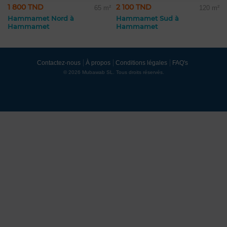
1 800 TND
2 100 TND
65 m²
120 m²
Hammamet Nord à
Hammamet Sud à
Hammamet
Hammamet
Contactez-nous
À propos
Conditions légales
FAQ's
© 2026 Mubawab SL. Tous droits réservés.