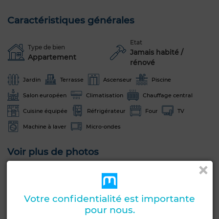
Caractéristiques générales
Etat
Type de bien
Jamais habité /
Appartement
rénové
Jardin
Terrasse
Ascenseur
Piscine
Salon européen
Climatisation
Chauffage central
Cuisine équipée
Réfrigérateur
Four
TV
Machine à laver
Micro-ondes
Voir plus de photos
Votre confidentialité est importante
pour nous.