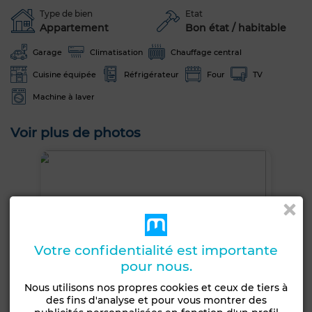
Type de bien
Etat
Appartement
Bon état / habitable
Garage
Climatisation
Chauffage central
Cuisine équipée
Réfrigérateur
Four
TV
Machine à laver
Voir plus de photos
Votre confidentialité est importante
pour nous.
Nous utilisons nos propres cookies et ceux de tiers à
des fins d'analyse et pour vous montrer des