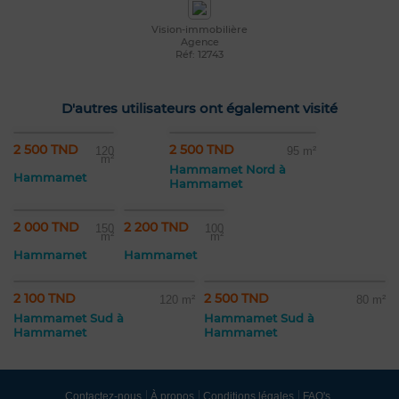
Vision-immobilière
Agence
Réf: 12743
D'autres utilisateurs ont également visité
2 500 TND
2 500 TND
120
95 m²
m²
Hammamet Nord à
Hammamet
Hammamet
2 000 TND
2 200 TND
150
100
m²
m²
Hammamet
Hammamet
2 100 TND
2 500 TND
120 m²
80 m²
Hammamet Sud à
Hammamet Sud à
Hammamet
Hammamet
Contactez-nous
À propos
Conditions légales
FAQ's